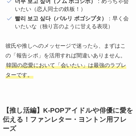
너무 보고 싶어（ノム ポゴシポ）
：めっちゃ会
いたい（恋人同士の鉄板！）
빨리 보고 싶다（パルリ ポゴシプタ）
：早く会
いたいな（独り言のように甘える表現）
彼氏や推しへのメッセージで迷ったら、まずはこ
の「報告シポ」を活用すれば間違いありません。
韓国の恋愛において「会いたい」は最強のラブレ
ターです。
【推し活編】K-POPアイドルや俳優に愛を
伝える！ファンレター・ヨントン用フレ
ーズ