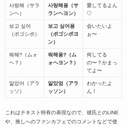
사랑해（サラ
사랑해용（サ
愛してるよん
ンヘ）
ランヘヨン）
♡
보고 싶어
보고 싶어용
会いたいよ
（ポゴシポ）
（ポゴシポヨ
ぉ〜
ン）
뭐해?（ムォ
뭐해용?（ム
何してる
ヘ？）
ォヘヨン？）
の〜？かまっ
てよ〜
알았어（アラ
알았엉（アラ
わかったよ
ッソ）
ッソン）
ん！
これはテキスト特有の表現なので、彼氏とのLINE
や、推しへのファンカフェでのコメントなどで使