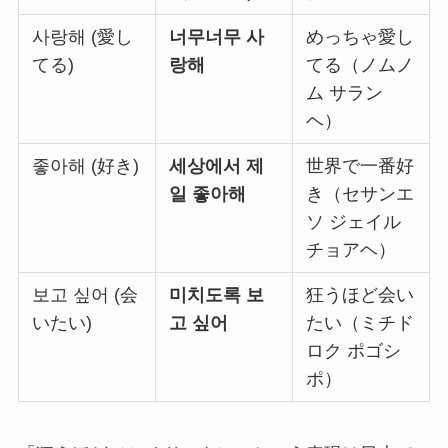
사랑해 (愛し
너무너무 사
めっちゃ愛し
てる)
랑해
てる（ノムノ
ム サラン
ヘ）
좋아해 (好き)
세상에서 제
世界で一番好
일 좋아해
き（セサンエ
ソ ジェイル
チョアヘ）
보고 싶어 (会
미치도록 보
狂うほど会い
いたい)
고 싶어
たい（ミチド
ロク ポゴシ
ポ）