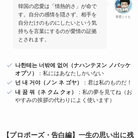
韓国の恋愛は「情熱的さ」が命で
す。自分の感情を隠さず、相手を
草壁シトヒ
自分だけのものにしたいという気
持ちを言葉にするのが愛情の証拠
とされます。
나한테는 너밖에 없어（ナハンテヌン ノバッケ
オプソ）
：私にはあなたしかいない
넌 내 거야（ノン ネ ゴヤ）
：君は私のものだ！
내 꿈 꿔（ネ クム クォ）
：私の夢を見てね（お
やすみの挨拶の代わりによく使います）
【プロポーズ・告白編】一生の思い出に残