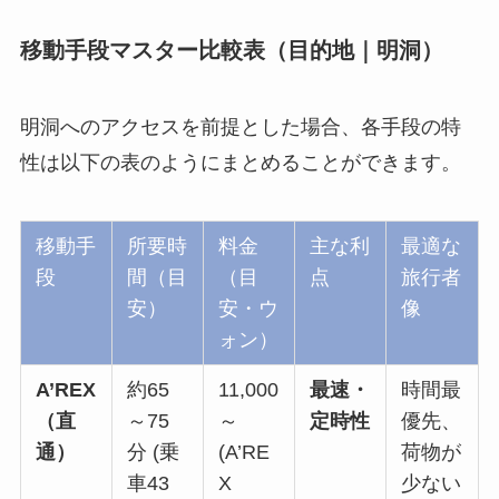
移動手段マスター比較表（目的地｜明洞）
明洞へのアクセスを前提とした場合、各手段の特
性は以下の表のようにまとめることができます。
移動手
所要時
料金
主な利
最適な
段
間（目
（目
点
旅行者
安）
安・ウ
像
ォン）
A’REX
約65
11,000
最速・
時間最
（直
～75
～
定時性
優先、
通）
分 (乗
(A’RE
荷物が
車43
X
少ない