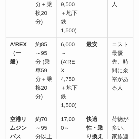
分＋乗
9,500
人
換20
＋地下
分)
鉄
1,500)
A’REX
約85
6,000
最安
コスト
（一
～95
～
最優
般）
分 (乗
(A’RE
先、時
車59
X
間に余
分＋乗
4,750
裕があ
換20
＋地下
る人
分)
鉄
1,500)
空港リ
約70
17,00
快適
荷物が
ムジン
～95
0～
性・乗
多い、
バス
分以上
り換え
家族連