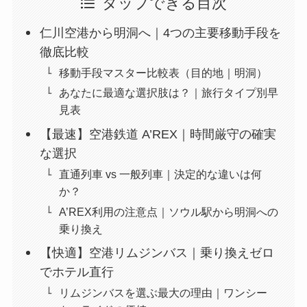
タップできる目次
仁川空港から明洞へ｜4つの主要移動手段を
徹底比較
移動手段マスター比較表（目的地｜明洞）
あなたに最適な選択肢は？｜旅行タイプ別早
見表
【最速】空港鉄道 A’REX｜時間厳守の確実
な選択
直通列車 vs 一般列車｜決定的な違いは何
か？
A’REX利用の注意点｜ソウル駅から明洞への
乗り換え
【快適】空港リムジンバス｜乗り換えゼロ
でホテル直行
リムジンバスを選ぶ最大の理由｜ワンシー