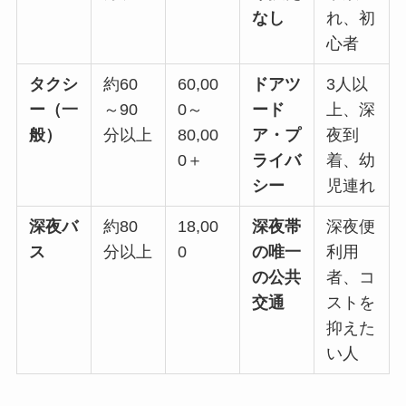
なし
れ、初
心者
タクシ
約60
60,00
ドアツ
3人以
ー（一
～90
0～
ード
上、深
般）
分以上
80,00
ア・プ
夜到
0＋
ライバ
着、幼
シー
児連れ
深夜バ
約80
18,00
深夜帯
深夜便
ス
分以上
0
の唯一
利用
の公共
者、コ
交通
ストを
抑えた
い人