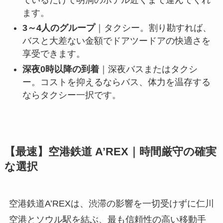
ます。
3～4人のグループ
｜タクシー。割り勘すれば、
バスと大差ない金額でドアツードアの快適さを
享受できます。
深夜0時以降の到着
｜深夜バスまたはタクシ
ー。コストを抑えるならバス、体力を温存する
ならタクシー一択です。
【最速】空港鉄道 A’REX｜時間厳守の確実
な選択
空港鉄道A’REXは、渋滞の影響を一切受けずに仁川
空港とソウル駅を結ぶ、最も信頼性の高い移動手